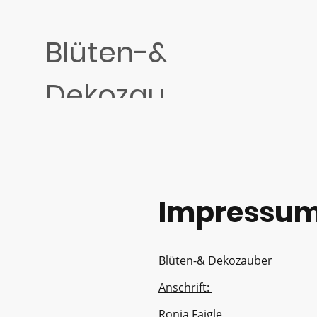
Blüten-&
Dekozau
ber
Impressu
Blüten-& Dekozauber
Anschrift:
Ronja Faigle