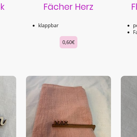
k
Fächer Herz
F
klappbar
p
F
0,60€