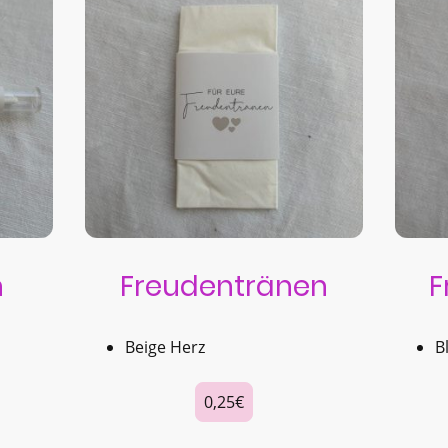
n
Freudentränen
F
Beige Herz
B
0,25€