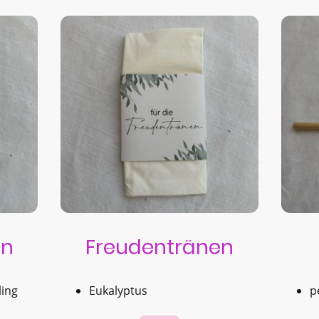
en
Freudentränen
ling
Eukalyptus
p