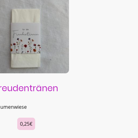
reudentränen
lumenwiese
0,25€