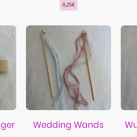
0,25€
nger
Wedding Wands
Wu