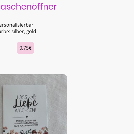
laschenöffner
ersonalisierbar
arbe: silber, gold
0,75€