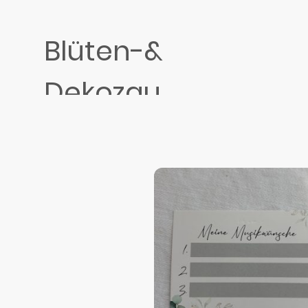
Blüten-&
Dekozau
ber